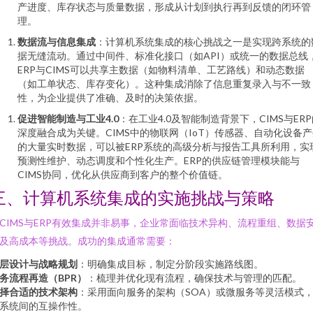
产进度、库存状态与质量数据，形成从计划到执行再到反馈的闭环管
理。
数据流与信息集成
：计算机系统集成的核心挑战之一是实现跨系统的
据无缝流动。通过中间件、标准化接口（如API）或统一的数据总线
ERP与CIMS可以共享主数据（如物料清单、工艺路线）和动态数据
（如工单状态、库存变化）。这种集成消除了信息重复录入与不一致
性，为企业提供了准确、及时的决策依据。
促进智能制造与工业4.0
：在工业4.0及智能制造背景下，CIMS与ER
深度融合成为关键。CIMS中的物联网（IoT）传感器、自动化设备
的大量实时数据，可以被ERP系统的高级分析与报告工具所利用，实
预测性维护、动态调度和个性化生产。ERP的供应链管理模块能与
CIMS协同，优化从供应商到客户的整个价值链。
三、计算机系统集成的实施挑战与策略
CIMS与ERP有效集成并非易事，企业常面临技术异构、流程重组、数据
及高成本等挑战。成功的集成通常需要：
层设计与战略规划
：明确集成目标，制定分阶段实施路线图。
务流程再造（BPR）
：梳理并优化现有流程，确保技术与管理的匹配。
择合适的技术架构
：采用面向服务的架构（SOA）或微服务等灵活模式
系统间的互操作性。