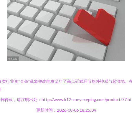
是各类行业资“金条”乱象整改的攻坚年至高点延武环节格外神感与起涨地
的
若转载，请注明出处：http://www.k12-xueyeceping.com/product/77.ht
更新时间：2026-08-06 18:25:04