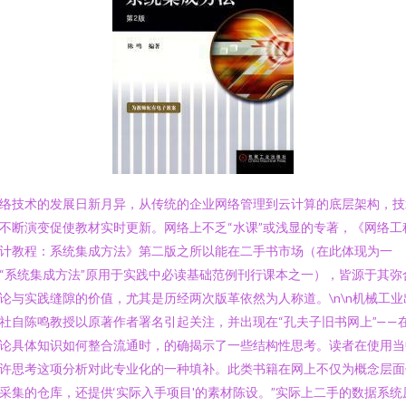
络技术的发展日新月异，从传统的企业网络管理到云计算的底层架构，技
不断演变促使教材实时更新。网络上不乏“水课”或浅显的专著，《网络工
计教程：系统集成方法》第二版之所以能在二手书市场（在此体现为一
“系统集成方法”原用于实践中必读基础范例刊行课本之一），皆源于其弥
论与实践缝隙的价值，尤其是历经两次版革依然为人称道。\n\n机械工业
社自陈鸣教授以原著作者署名引起关注，并出现在“孔夫子旧书网上”——
论具体知识如何整合流通时，的确揭示了一些结构性思考。读者在使用当
许思考这项分析对此专业化的一种填补。此类书籍在网上不仅为概念层面
采集的仓库，还提供‘实际入手项目'的素材陈设。”实际上二手的数据系统